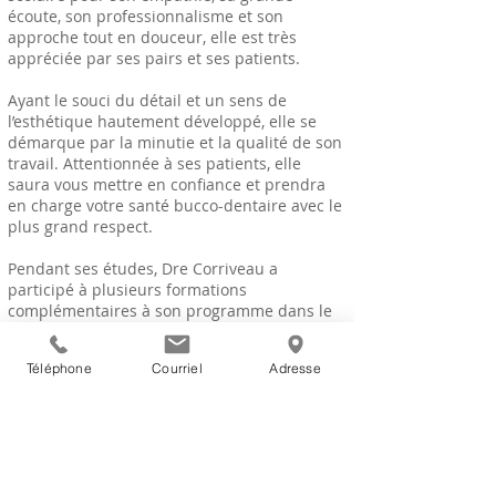
écoute, son professionnalisme et son
approche tout en douceur, elle est très
appréciée par ses pairs et ses patients.
Ayant le souci du détail et un sens de
l’esthétique hautement développé, elle se
démarque par la minutie et la qualité de son
travail. Attentionnée à ses patients, elle
saura vous mettre en confiance et prendra
en charge votre santé bucco-dentaire avec le
plus grand respect.
Pendant ses études, Dre Corriveau a
participé à plusieurs formations
complémentaires à son programme dans le
but de perfectionner son approche. La
formation continue fait partie de son
Téléphone
Courriel
Adresse
quotidien afin de demeurer à l’affut des
standards de pratique de la médecine
dentaire. Vous apprécierez assurément son
approche humaine, calme et posée.